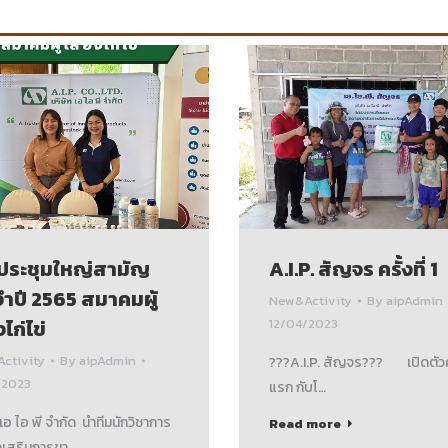
ประชุมใหญ่สามัญ
A.I.P. สัญจร ครั้งที่ 1
ำปี 2565 สมาคมผู้
New&Activity
By
aipAdmin
งไก่ไข่
12/04/2023
ctivity
By
aipAdmin
?‍?‍?A.I.P. สัญจร‍??‍? เปิดตัวค
/2023
แรก กับโ…
 เอ ไอ พี จำกัด นำทีมนักวิชาการ
Read more
งเสริมการขา…