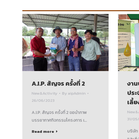
A.I.P. สัญจร ครั้งที่ 2
งาน
ประจ
New&Activity
By
aipAdmin
26/06/2023
เลี้ย
New&A
A.I.P. สัญจร ครั้งที่ 2 ขอนำภาพ
31/05
บรรยากาศกิจกรรมโครงการ เ…
บริษัท
Read more
และส่