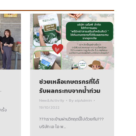
ช่วยเหลือเกษตรกรที่ได้
รับผลกระทบจากน้ำท่วม
New&Activity
By
aipAdmin
19/10/2022
รั้ง
?‍?‍?เราจะข้ามผ่านวิกฤตนี้ไปด้วยกัน?‍?‍?
บริษัท เอ ไอ พ…