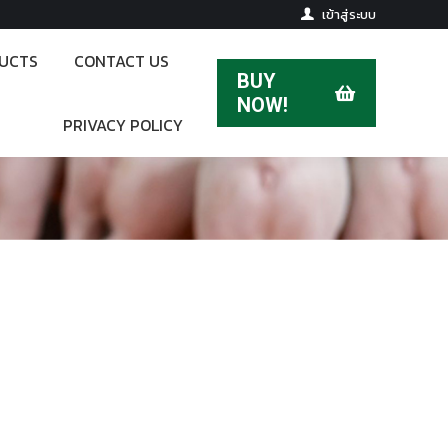
เข้าสู่ระบบ
UCTS
CONTACT US
BUY
UCTS
CONTACT US
NOW!
BUY
PRIVACY POLICY
NOW!
PRIVACY POLICY